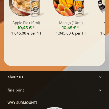
Apple Pie (10ml)
Mango (10ml)
Van
10,45 €
*
10,45 €
*
1
1.045,00 € per 1 l
1.045,00 € per 1 l
1.045
about us
fine print
WHY SURMOUNT?