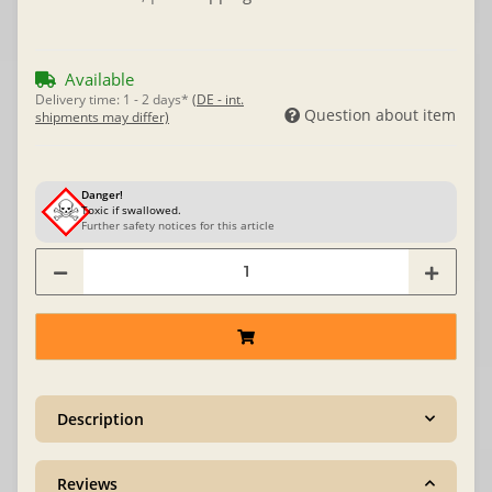
Available
Delivery time:
1 - 2 days*
(DE - int.
Question about item
shipments may differ)
Danger!
Toxic if swallowed.
Further safety notices for this article
Description
Reviews