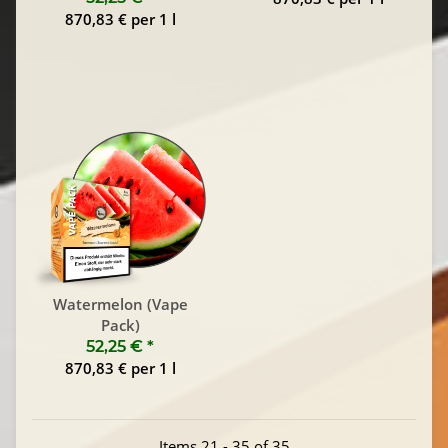
870,83 € per 1 l
Watermelon (Vape
Pack)
52,25 €
*
870,83 € per 1 l
Items 21 - 35 of 35