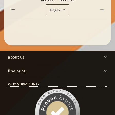
Page
2
about us
fine print
WHY SURMOUNT?