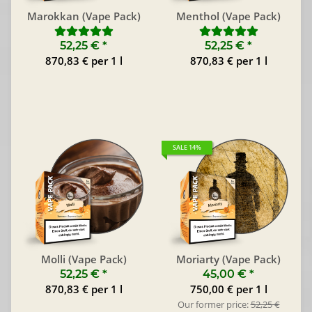
Marokkan (Vape Pack)
Menthol (Vape Pack)
52,25 €
*
52,25 €
*
870,83 € per 1 l
870,83 € per 1 l
SALE 14%
Molli (Vape Pack)
Moriarty (Vape Pack)
52,25 €
*
45,00 €
*
870,83 € per 1 l
750,00 € per 1 l
Our former price:
52,25 €