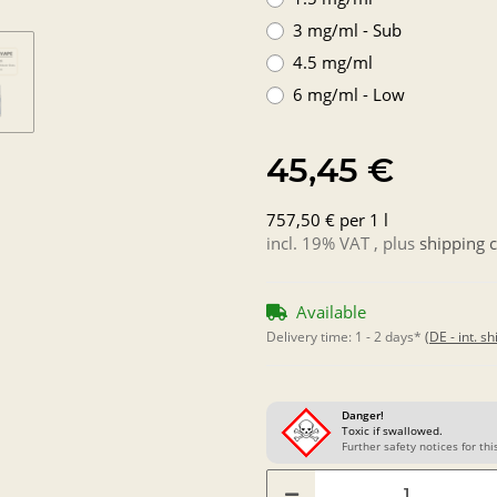
3 mg/ml - Sub
4.5 mg/ml
6 mg/ml - Low
45,45 €
757,50 € per 1 l
incl. 19% VAT , plus
shipping c
Available
Delivery time:
1 - 2 days*
(DE - int. s
Danger!
Toxic if swallowed.
Further safety notices for this