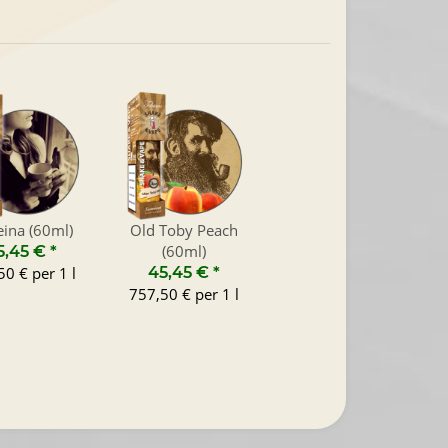
eina (60ml)
Old Toby Peach
(60ml)
5,45 €
*
0 € per 1 l
45,45 €
*
757,50 € per 1 l