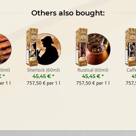
Others also bought:
60ml)
Sherlock (60ml)
Rustical (60ml)
Caff
€
*
45,45 €
*
45,45 €
*
4
er 1 l
757,50 € per 1 l
757,50 € per 1 l
757,5