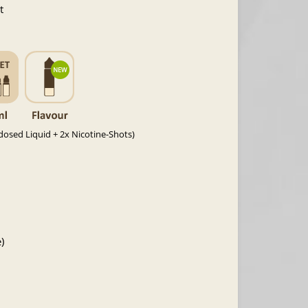
t
osed Liquid + 2x Nicotine-Shots)
)