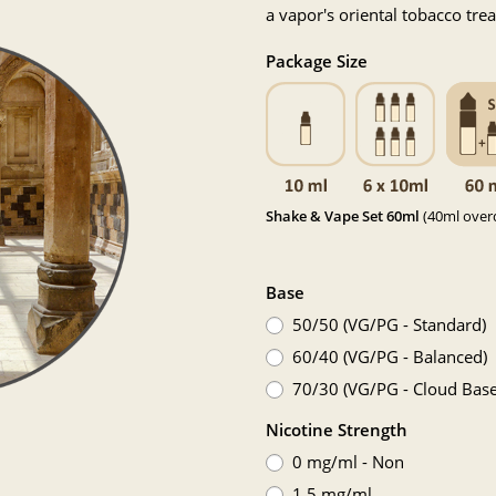
a vapor's oriental tobacco trea
Package Size
Shake & Vape Set 60ml
(40ml overd
Base
50/50 (VG/PG - Standard)
60/40 (VG/PG - Balanced)
70/30 (VG/PG - Cloud Base
Nicotine Strength
0 mg/ml - Non
1.5 mg/ml