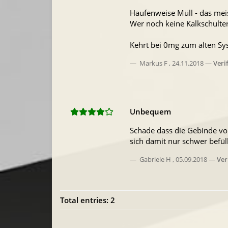
Haufenweise Müll - das meist
Wer noch keine Kalkschulter 
Kehrt bei 0mg zum alten Syst
Markus F
,
24.11.2018
Veri
Unbequem
Schade dass die Gebinde von
sich damit nur schwer befül
Gabriele H
,
05.09.2018
Ver
Total entries: 2