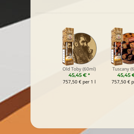
Old Toby (60ml)
Tuscany (
45,45 €
*
45,45 
757,50 € per 1 l
757,50 € p