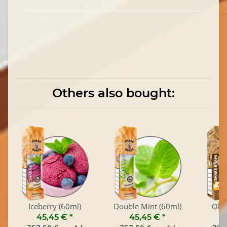
Others also bought:
Iceberry (60ml)
Double Mint (60ml)
Old 
45,45 €
*
45,45 €
*
4