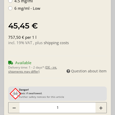
4.5 mg/ml
6 mg/ml - Low
45,45 €
757,50 € per 1 l
incl. 19% VAT , plus
shipping costs
Available
Delivery time:
1 - 2 days*
(DE - int.
Question about item
shipments may differ)
Danger!
Toxic if swallowed.
Further safety notices for this article