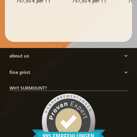
757,50 € per 1 l
757,50 € per 1 l
757,
about us
fine print
WHY SURMOUNT?