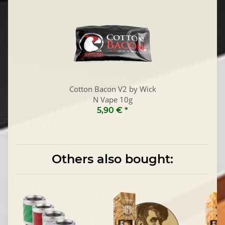
Cotton Bacon V2 by Wick
N Vape 10g
5,90 €
*
Others also bought: