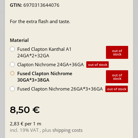
GTIN:
6970313644076
For the extra flash and taste.
Material
Fused Clapton Kanthal A1
out of
stock
24GA*2+32GA
Clapton Nichrome 24GA+36GA
out of stock
Fused Clapton Nichrome
out of
stock
30GA*3+38GA
Fused Clapton Nichrome 26GA*3+36GA
out of stock
8,50 €
2,83 € per 1 m
incl. 19% VAT , plus
shipping costs