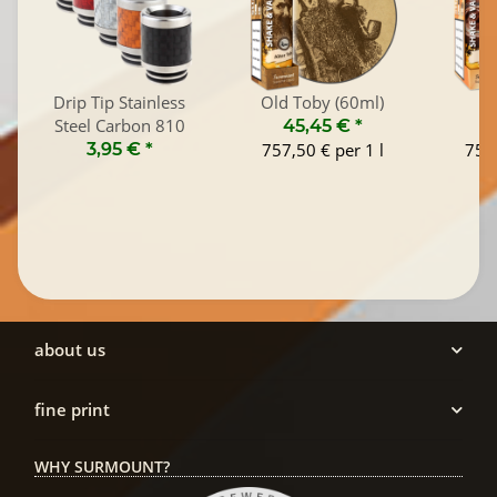
Drip Tip Stainless
Old Toby (60ml)
Mo
Steel Carbon 810
45,45 €
*
4
3,95 €
*
757,50 € per 1 l
757,
about us
fine print
WHY SURMOUNT?