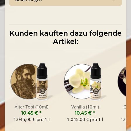
Kunden kauften dazu folgende
Artikel:
Alter Tobi (10ml)
Vanilla (10ml)
Caf
10,45 €
*
10,45 €
*
1
1.045,00 € pro 1 l
1.045,00 € pro 1 l
1.045