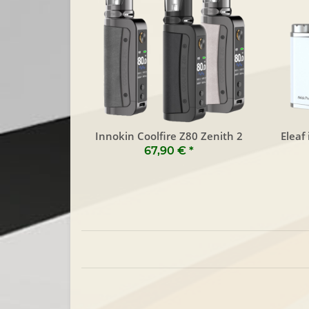
Innokin Coolfire Z80 Zenith 2
Eleaf
67,90 €
*