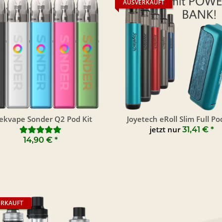
AUSVERKAUFT
ekvape Sonder Q2 Pod Kit
Joyetech eRoll Slim Full Po
jetzt nur
31,41 €
*
14,90 €
*
ERKAUFT