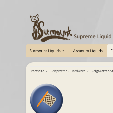
Surmount Liquids
Arcanum Liquids
E
Startseite
E-Zigaretten / Hardware
E-Zigaretten S