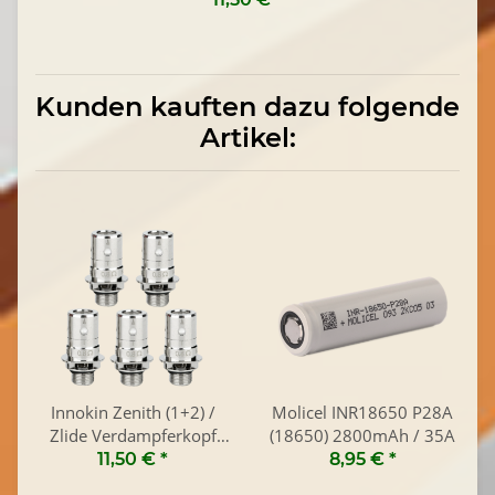
Kunden kauften dazu folgende
Artikel:
Innokin Zenith (1+2) /
Molicel INR18650 P28A
Zlide Verdampferkopf
(18650) 2800mAh / 35A
(5er Pack)
11,50 €
*
8,95 €
*