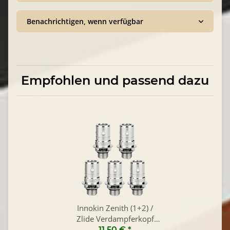
Benachrichtigen, wenn verfügbar
Empfohlen und passend dazu
Innokin Zenith (1+2) /
Zlide Verdampferkopf
(5er Pack)
11,50 €
*