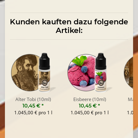
Kunden kauften dazu folgende
Artikel:
Alter Tobi (10ml)
Eisbeere (10ml)
Maro
10,45 €
*
10,45 €
*
1
1.045,00 € pro 1 l
1.045,00 € pro 1 l
1.045