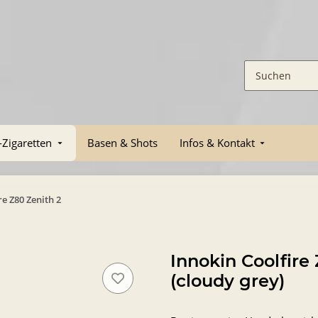
-Zigaretten
Basen & Shots
Infos & Kontakt
re Z80 Zenith 2
Innokin Coolfire 
(cloudy grey)