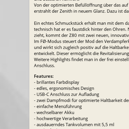
Von der optimierten Befüllöffnung über das auf 5
erstrahlt der Zenith in neuem Glanz. Dazu ist da
Ein echtes Schmuckstück erhält man mit dem da
technisch hat er es faustdick hinter den Ohren
zieht, kommt der Z80 mit zwei neuen, innovat
Im FØ-Modus steuert der Mod den Verdampferko
und wirkt sich zugleich positiv auf die Haltba
entwickelt. Dieser ermöglicht die Revitalisierun
Weitere Highlights findet man in der frei eins
Anschluss.
Features:
- brillantes Farbdisplay
- edles, ergonomisches Design
- USB-C Anschluss zur Aufladung
- zwei Dampfmodi für optimierte Haltbarkeit der
- einfache Menüführung
- wechselbarer Akku
- hochwertige Verarbeitung
- ausdauerndes Tankvolumen mit 5,5 ml