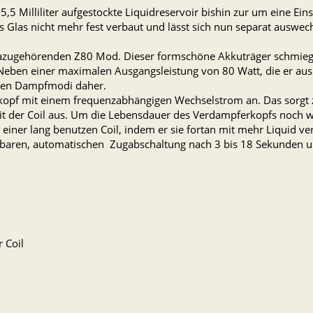
,5 Milliliter aufgestockte Liquidreservoir bishin zur um eine Ein
s Glas nicht mehr fest verbaut und lässt sich nun separat auswech
zugehörenden Z80 Mod. Dieser formschöne Akkuträger schmiegt s
. Neben einer maximalen Ausgangsleistung von 80 Watt, die er au
iven Dampfmodi daher.
pf mit einem frequenzabhängigen Wechselstrom an. Das sorgt z
rkeit der Coil aus. Um die Lebensdauer des Verdampferkopfs noch
g einer lang benutzen Coil, indem er sie fortan mit mehr Liquid ve
tellbaren, automatischen Zugabschaltung nach 3 bis 18 Sekunden
 Coil