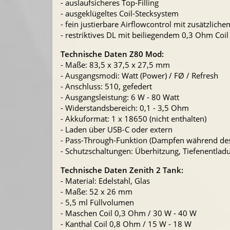
- auslaufsicheres Top-Filling
- ausgeklügeltes Coil-Stecksystem
- fein justierbare Airflowcontrol mit zusätzlichem
- restriktives DL mit beiliegendem 0,3 Ohm Coil
Technische Daten Z80 Mod:
- Maße: 83,5 x 37,5 x 27,5 mm
- Ausgangsmodi: Watt (Power) / FØ / Refresh
- Anschluss: 510, gefedert
- Ausgangsleistung: 6 W - 80 Watt
- Widerstandsbereich: 0,1 - 3,5 Ohm
- Akkuformat: 1 x 18650 (nicht enthalten)
- Laden über USB-C oder extern
- Pass-Through-Funktion (Dampfen während des
- Schutzschaltungen: Überhitzung, Tiefenentladu
Technische Daten Zenith 2 Tank:
- Material: Edelstahl, Glas
- Maße: 52 x 26 mm
- 5,5 ml Füllvolumen
- Maschen Coil 0,3 Ohm / 30 W - 40 W
- Kanthal Coil 0,8 Ohm / 15 W - 18 W