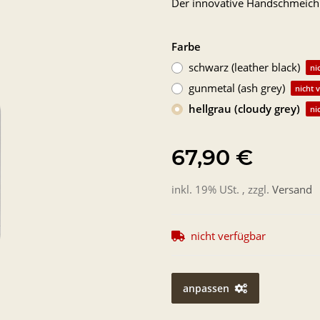
Der innovative Handschmeich
Farbe
schwarz (leather black)
ni
gunmetal (ash grey)
nicht 
hellgrau (cloudy grey)
ni
67,90 €
inkl. 19% USt. , zzgl.
Versand
nicht verfügbar
anpassen