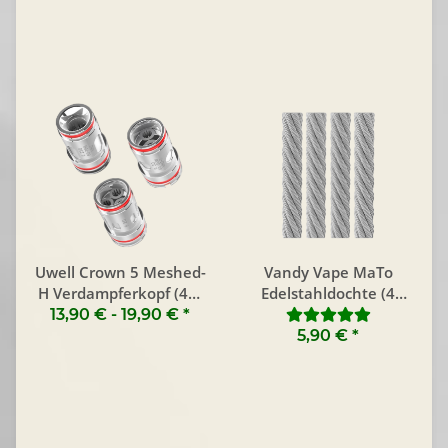
Uwell Crown 5 Meshed-
Vandy Vape MaTo
H Verdampferkopf (4er
Edelstahldochte (4
Pack)
Stück)
13,90 € -
19,90 €
*
5,90 €
*