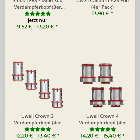
Smok TFV8 / Melo 300
Uwell Caliburn A2S Pod
Verdampferkopf (3er
(4er Pack)
Pack)
13,90 €
*
jetzt nur
9,52 € -
13,20 €
*
Uwell Crown 3
Uwell Crown 4
Verdampferkopf (4er
Verdampferkopf (4er
Pack)
Pack)
12,20 € -
13,40 €
*
14,20 € -
15,40 €
*