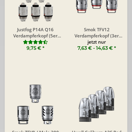
Justfog P14A Q16
Smok TFV12
Verdampferkopf (5er
Verdampferkopf (3er
Pack)
jetzt nur
Pack)
9,75 €
*
7,63 € -
14,63 €
*