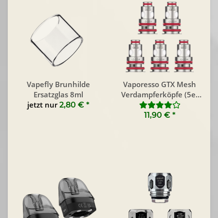
Vapefly Brunhilde
Vaporesso GTX Mesh
Ersatzglas 8ml
Verdampferköpfe (5er
jetzt nur
Pack)
2,80 €
*
11,90 €
*