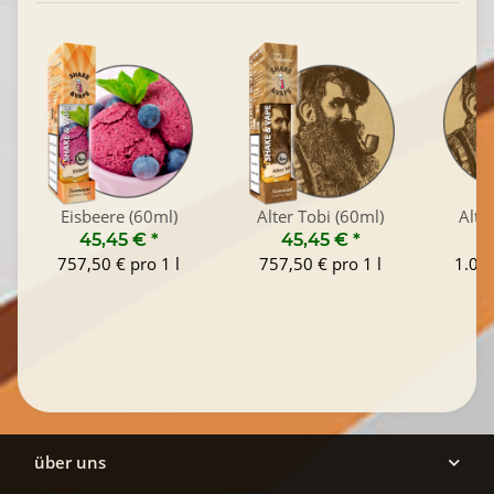
Eisbeere (60ml)
Alter Tobi (60ml)
Alte
45,45 €
*
45,45 €
*
1
757,50 € pro 1 l
757,50 € pro 1 l
1.045
über uns