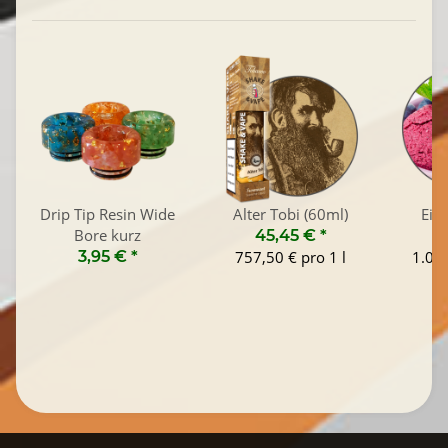
Drip Tip Resin Wide
Alter Tobi (60ml)
Eis
Bore kurz
45,45 €
*
1
3,95 €
*
757,50 € pro 1 l
1.045