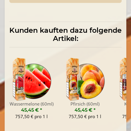
Kunden kauften dazu folgende
Artikel:
Wassermelone (60ml)
Pfirsich (60ml)
Kir
45,45 €
*
45,45 €
*
4
757,50 € pro 1 l
757,50 € pro 1 l
757,