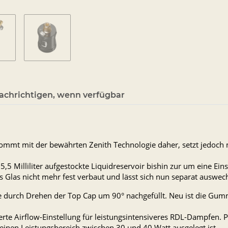
achrichtigen, wenn verfügbar
 kommt mit der bewährten Zenith Technologie daher, setzt jedoc
,5 Milliliter aufgestockte Liquidreservoir bishin zur um eine Ein
s Glas nicht mehr fest verbaut und lässt sich nun separat auswech
 durch Drehen der Top Cap um 90° nachgefüllt. Neu ist die Gumm
iterte Airflow-Einstellung für leistungsintensiveres RDL-Dampfen.
einen Leistungsbereich zwischen 30 und 40 Watt ausgelegt ist.