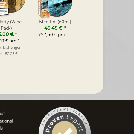
arty (Vape
Menthol (60ml)
Pack)
45,45 €
*
5,00 €
*
757,50 € pro 1 l
0 € pro 1 l
r bisheriger
is:
52,25 €