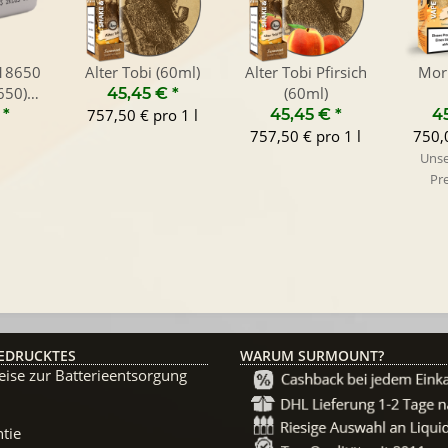
R18650
Alter Tobi (60ml)
Alter Tobi Pfirsich
Mori
650)
(60ml)
45,45 €
*
/ 35A
€
*
757,50 € pro 1 l
45,45 €
*
4
757,50 € pro 1 l
750,0
Unse
Pre
EDRUCKTES
WARUM SURMOUNT?
ise zur Batterieentsorgung
tie