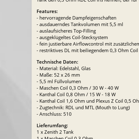
Features:
- hervorragende Dampfeigenschaften
- ausdauerndes Tankvolumen mit 5,5 ml
- auslaufsicheres Top-Filling
- ausgeklügeltes Coil-Stecksystem
- fein justierbare Airflowcontrol mit zusätzlichem
- restriktives DL mit beiliegendem 0,3 Ohm Coil
Technische Daten:
- Material: Edelstahl, Glas
- Maße: 52 x 26 mm
- 5,5 ml Füllvolumen
- Maschen Coil 0,3 Ohm / 30 W - 40 W
- Kanthal Coil 0,8 Ohm / 15 W - 18 W
- Kanthal Coil 1,6 Ohm und Plexus Z Coil 0,5 Oh
- Zugtechnik: RDL und MTL (Mouth to Lung)
- Anschluss: 510
Lieferumfang:
1 x Zenith 2 Tank
1 x Maschen Coil 0,3 Ohm