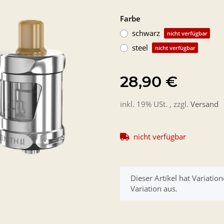
Farbe
schwarz
nicht verfügbar
steel
nicht verfügbar
28,90 €
inkl. 19% USt. , zzgl.
Versand
nicht verfügbar
x
Dieser Artikel hat Variatio
Variation aus.