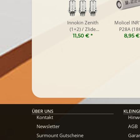
Innokin Zenith
Molicel IN
(1+2) / Zlide
P28A (18
Verdampferkopf
2800mAh 
11,50 €
*
8,95 
(5er Pack)
ÜBER UNS
KLEING
Kontakt
Hinwe
Newsletter
AGB
Surmount Gutscheine
Garan