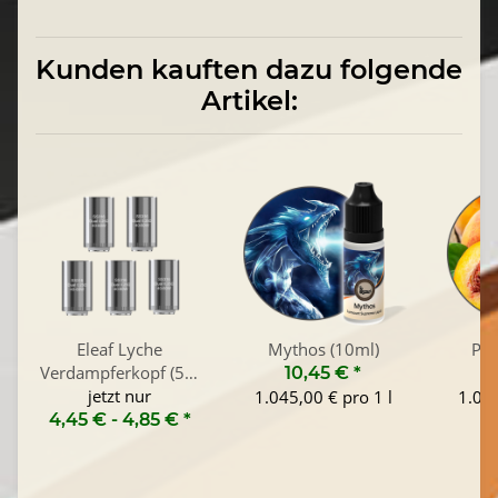
Kunden kauften dazu folgende
Artikel:
Eleaf Lyche
Mythos (10ml)
Pfi
Verdampferkopf (5er
10,45 €
*
1
jetzt nur
Pack)
1.045,00 € pro 1 l
1.045
4,45 € -
4,85 €
*