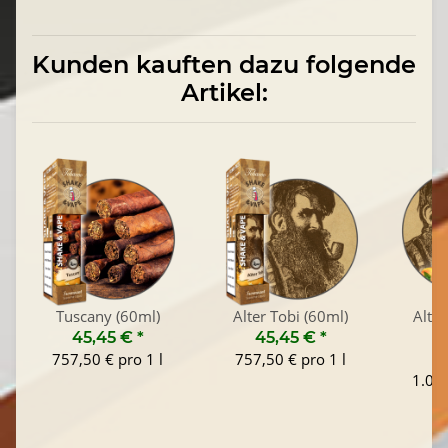
Kunden kauften dazu folgende
Artikel:
Tuscany (60ml)
Alter Tobi (60ml)
Alter
45,45 €
*
45,45 €
*
757,50 € pro 1 l
757,50 € pro 1 l
1
1.045