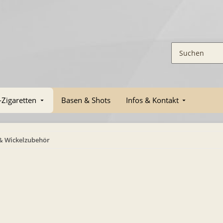
-Zigaretten
Basen & Shots
Infos & Kontakt
 & Wickelzubehör