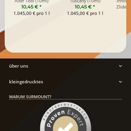
Alter Tobi (10ml)
Tuscany (10ml)
Innokin
Zlide 
10,45 €
*
10,45 €
*
(
1.045,00 € pro 1 l
1.045,00 € pro 1 l
über uns
kleingedrucktes
WARUM SURMOUNT?