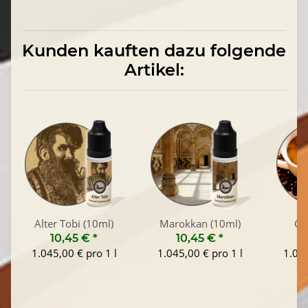
Kunden kauften dazu folgende
Artikel:
Alter Tobi (10ml)
Marokkan (10ml)
Co
10,45 €
*
10,45 €
*
1
1.045,00 € pro 1 l
1.045,00 € pro 1 l
1.045