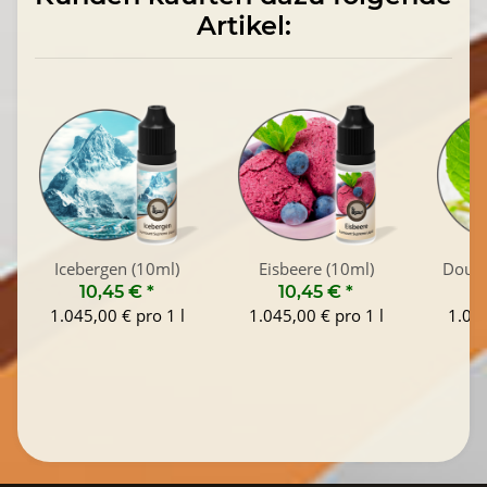
Artikel:
Icebergen (10ml)
Eisbeere (10ml)
Doubl
10,45 €
*
10,45 €
*
1
1.045,00 € pro 1 l
1.045,00 € pro 1 l
1.045