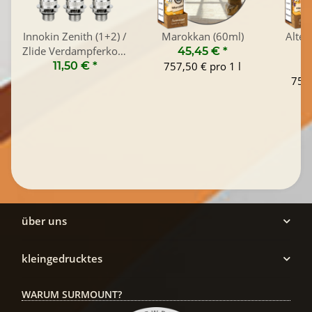
Innokin Zenith (1+2) /
Marokkan (60ml)
Alter
Zlide Verdampferkopf
45,45 €
*
(5er Pack)
11,50 €
*
757,50 € pro 1 l
4
757,
über uns
kleingedrucktes
WARUM SURMOUNT?