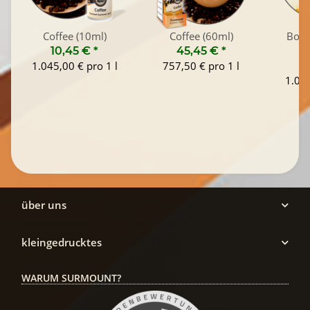
Coffee (10ml)
Coffee (60ml)
Bott
10,45 €
*
45,45 €
*
1.045,00 € pro 1 l
757,50 € pro 1 l
1
1.045
über uns
kleingedrucktes
WARUM SURMOUNT?