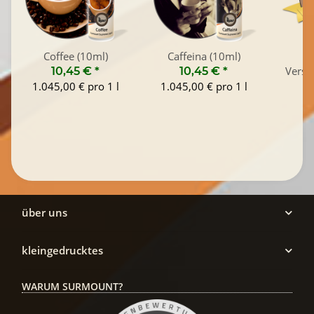
Coffee (10ml)
Caffeina (10ml)
S
Versa
10,45 €
*
10,45 €
*
Cat
1.045,00 € pro 1 l
1.045,00 € pro 1 l
über uns
kleingedrucktes
WARUM SURMOUNT?