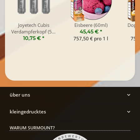
Joyetech Cubis
Eisbeere (60ml)
Doppe
Verdampferkopf (5er
45,45 €
*
4
Pack)
10,75 €
*
757,50 € pro 1 l
757,
über uns
kleingedrucktes
WARUM SURMOUNT?