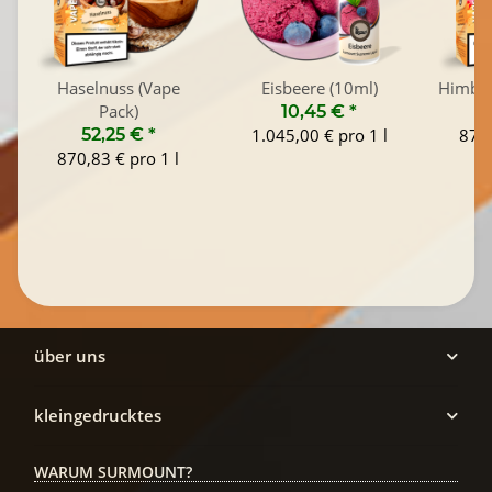
Haselnuss (Vape
Eisbeere (10ml)
Himbee
Pack)
10,45 €
*
52,25 €
*
1.045,00 € pro 1 l
870,
870,83 € pro 1 l
über uns
kleingedrucktes
WARUM SURMOUNT?