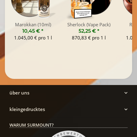
Marokkan (10ml)
Sherlock (Vape Pack)
Rus
10,45 €
*
52,25 €
*
1
1.045,00 € pro 1 l
870,83 € pro 1 l
1.045
über uns
kleingedrucktes
WARUM SURMOUNT?