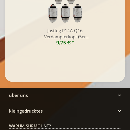
Justfog P14A Q16
Verdampferkopf (5er
Pack)
9,75 €
*
über uns
kleingedrucktes
WARUM SURMOUNT?