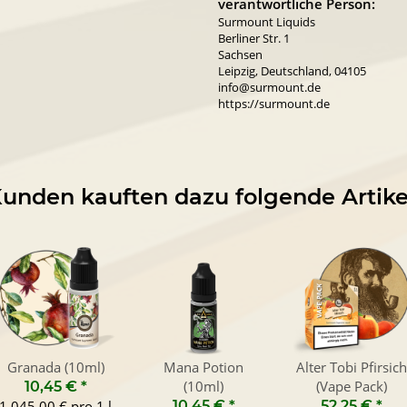
verantwortliche Person:
Surmount Liquids
Berliner Str. 1
Sachsen
Leipzig, Deutschland, 04105
info@surmount.de
https://surmount.de
unden kauften dazu folgende Artike
Granada (10ml)
Mana Potion
Alter Tobi Pfirsich
(10ml)
(Vape Pack)
10,45 €
*
1.045,00 € pro 1 l
10,45 €
*
52,25 €
*