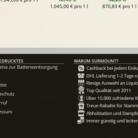
1.045,00 € pro 1 l
870,83 € pro 1 l
EDRUCKTES
WARUM SURMOUNT?
ise zur Batterieentsorgung
tie
nschutz
rruf
essum