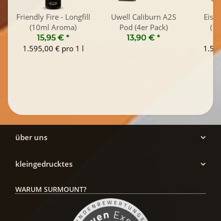
Friendly Fire - Longfill
Uwell Caliburn A2S
Eisbe
(10ml Aroma)
Pod (4er Pack)
(1
15,95 €
*
13,90 €
*
1.595,00 € pro 1 l
1.595
über uns
kleingedrucktes
WARUM SURMOUNT?