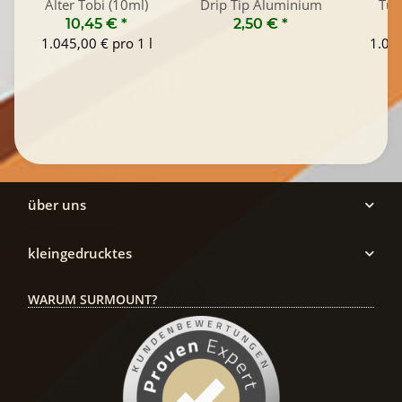
Alter Tobi (10ml)
Drip Tip Aluminium
Tus
10,45 €
*
2,50 €
*
1
1.045,00 € pro 1 l
1.045
über uns
kleingedrucktes
WARUM SURMOUNT?