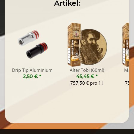
Artikel:
Drip Tip Aluminium
Alter Tobi (60ml)
Maro
2,50 €
*
45,45 €
*
4
757,50 € pro 1 l
757,