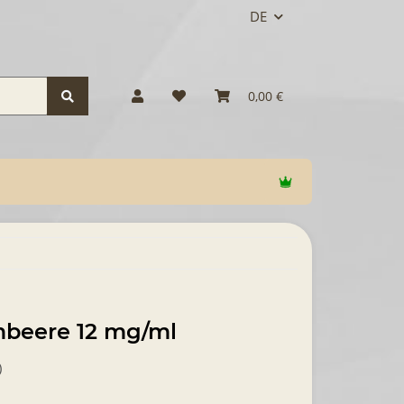
DE
0,00 €
imbeere 12 mg/ml
)