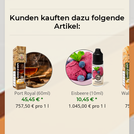
Kunden kauften dazu folgende
Artikel:
Port Royal (60ml)
Eisbeere (10ml)
Waldm
45,45 €
*
10,45 €
*
4
757,50 € pro 1 l
1.045,00 € pro 1 l
757,