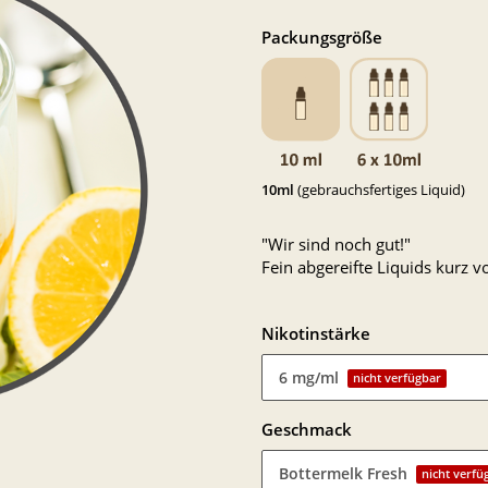
Packungsgröße
10ml
(gebrauchsfertiges Liquid)
"Wir sind noch gut!"
Fein abgereifte Liquids kurz
Nikotinstärke
6 mg/ml
nicht verfügbar
Geschmack
Bottermelk Fresh
nicht verfü