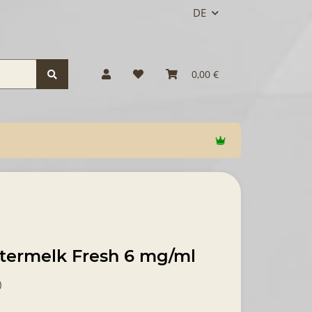
DE
0,00 €
ttermelk Fresh 6 mg/ml
)