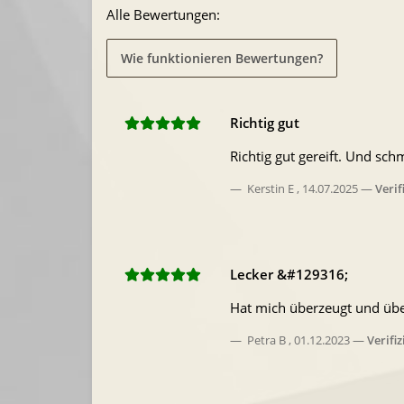
Alle Bewertungen:
Wie funktionieren Bewertungen?
Richtig gut
Richtig gut gereift. Und sch
Kerstin E
,
14.07.2025
Verif
Lecker &#129316;
Hat mich überzeugt und übe
Petra B
,
01.12.2023
Verifi