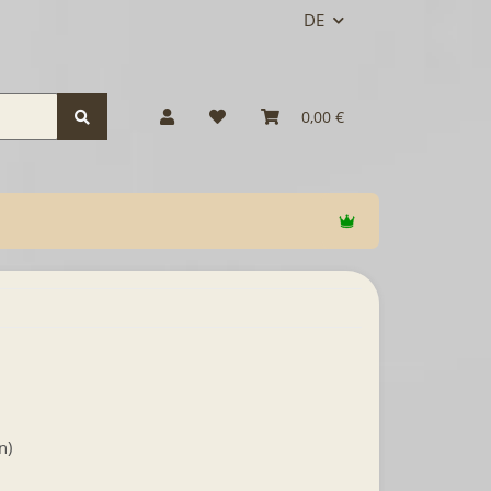
DE
0,00 €
n)