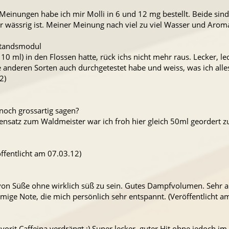
Meinungen habe ich mir Molli in 6 und 12 mg bestellt. Beide sin
hr wässrig ist. Meiner Meinung nach viel zu viel Wasser und Aroma
rstandsmodul
r 10 ml) in den Flossen hatte, rück ichs nicht mehr raus. Lecker, le
e anderen Sorten auch durchgetestet habe und weiss, was ich all
2)
noch grossartig sagen?
egensatz zum Waldmeister war ich froh hier gleich 50ml geordert
öffentlicht am 07.03.12)
on Süße ohne wirklich süß zu sein. Gutes Dampfvolumen. Sehr 
emige Note, die mich persönlich sehr entspannt. (Veröffentlicht a
vorit Caffeina verdrängt ;) Super lecker, guter Hit ohne jedoch 