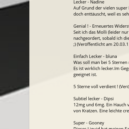
Lecker - Nadine
Auf Grund der vielen super 
doch enttäuscht, weil es se
Genial ! - Erneuertes Wide
Seit ich das Molli (leider nu
nachgeordert, sobald ich di
;) (Veröffentlicht am 20.03.1
Einfach Lecker - bluna
Was soll man bei 5 Sternen 
Es ist wirklich lecker.Im G
geeignet ist.
5 Sterne voll verdient ! (Ver
Subtiel lecker - Dipsi
12mg und 6mg. Ein Hauch v
von Kratzen. Eine leichte cr
Super - Gooney
Dieses Liquid hat meinen Fa