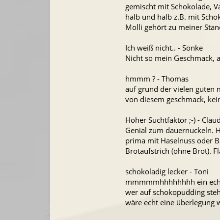
gemischt mit Schokolade, Va
halb und halb z.B. mit Sch
Molli gehört zu meiner Stan
Ich weiß nicht.. - Sönke
Nicht so mein Geschmack, a
hmmm ? - Thomas
auf grund der vielen guten 
von diesem geschmack, kein
Hoher Suchtfaktor ;-) - Claud
Genial zum dauernuckeln. Ha
prima mit Haselnuss oder Ba
Brotaufstrich (ohne Brot). F
schokoladig lecker - Toni
mmmmmhhhhhhhh ein echt l
wer auf schokopudding steht 
wäre echt eine überlegung we