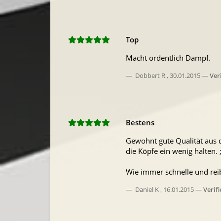
Top
Macht ordentlich Dampf.
Dobbert R
,
30.01.2015
Ver
Bestens
Gewohnt gute Qualität aus 
die Köpfe ein wenig halten. ;
Wie immer schnelle und rei
Daniel K
,
16.01.2015
Verif