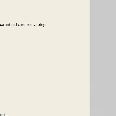
uaranteed carefree vaping.
osts