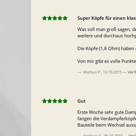
Super Köpfe für einen kla
Was soll man groß sagen, de
weitere und durchaus hochp
Die Köpfe (1,8 Ohm) haben e
Von mir gibt es volle Punkte
Markus P
,
13.10.2015
Veri
Gut
Erste Woche sehr gute Damp
fangen die Verdampferköpfe 
Bauteile beim Wechsel auss
Andreas S
,
06.10.2015
Ver