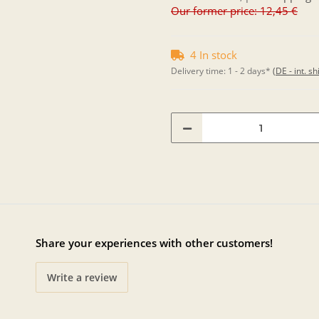
Our former price: 12,45 €
4 In stock
Delivery time:
1 - 2 days*
(DE - int. s
Share your experiences with other customers!
Write a review