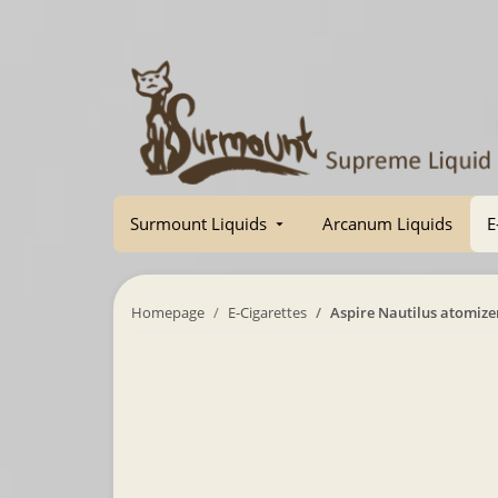
Surmount Liquids
Arcanum Liquids
E
Homepage
E-Cigarettes
Aspire Nautilus atomize