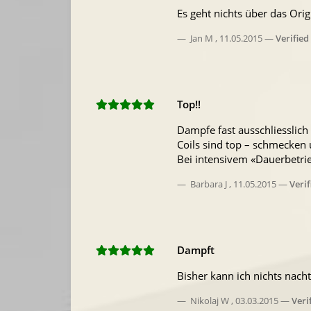
Es geht nichts über das Ori
Jan M
,
11.05.2015
Verified
Top!!
Dampfe fast ausschliesslich
Coils sind top – schmecken 
Bei intensivem «Dauerbetrie
Barbara J
,
11.05.2015
Veri
Dampft
Bisher kann ich nichts nacht
Nikolaj W
,
03.03.2015
Veri