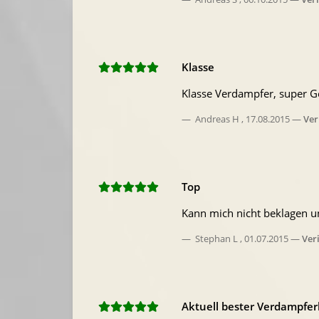
Klasse
Klasse Verdampfer, super G
Andreas H
,
17.08.2015
Ver
Top
Kann mich nicht beklagen un
Stephan L
,
01.07.2015
Ver
Aktuell bester Verdampfer