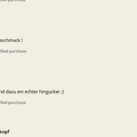
eschmack !
ified purchase
d dazu ein echter hingucker ;)
ified purchase
kopf