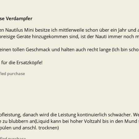
sse Verdampfer
n Nautilus Mini besitze ich mittlerweile schon über ein Jahr und
reisige Geräte hinzugekommen sind, ist der Nauti immer noch mei
inen tollen Geschmack und halten auch recht lange (Ich bin scho
 für die Ersatzköpfe!
fied purchase
fleistung, danach wird die Leistung kontinuierlich schwächer. W
zu blubbern an(Liquid kann bei hoher Voltzahl bis in den Mund spr
pülen und anschl. trocknen)
ified purchase